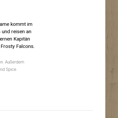
Game kommt im
s und reisen an
ternen Kapitän
 Frosty Falcons.
elen. Außerdem
und Spice.